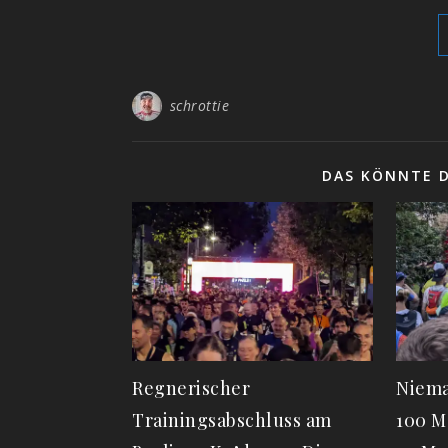
schrottie
DAS KÖNNTE D
Regnerischer
Niema
Trainingsabschluss am
100 M