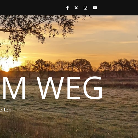
 IM WEG
iten!