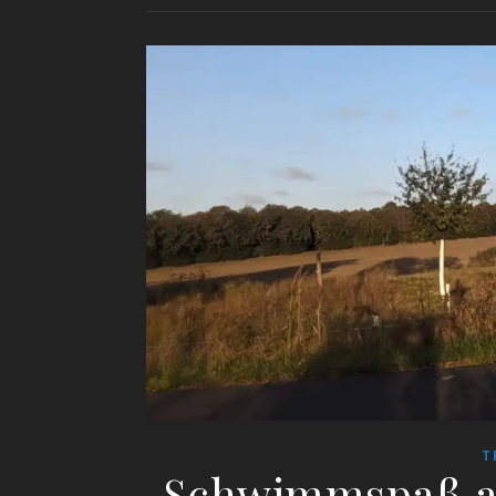
T
Schwimmspaß au