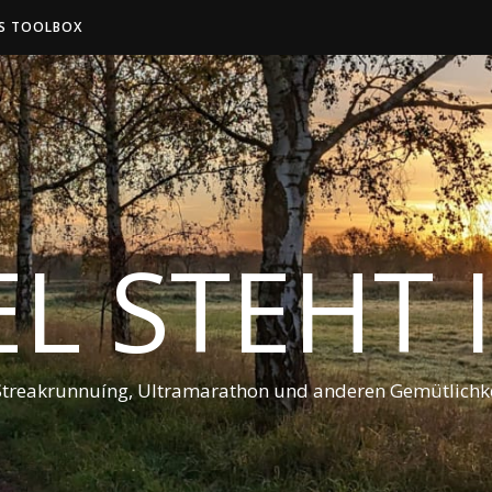
S TOOLBOX
EL STEHT
Streakrunnuíng, Ultramarathon und anderen Gemütlichke