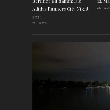
Berliner Ku’damm: Die
12. M
21. Augus
Adidas Runners City Night
2024
28. Juli 2024