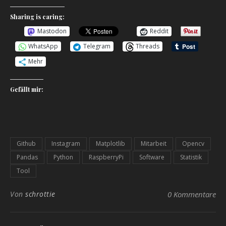
Sharing is caring:
Mastodon
Reddit
WhatsApp
Telegram
Threads
Mehr
Gefällt mir:
Github
Instagram
Matplotlib
Mitarbeit
Opencv
Pandas
Python
RaspberryPi
Software
Statistik
Tool
Von
schrottie
0 Kommentare