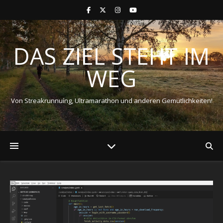
DAS ZIEL STEHT IM
WEG
Von Streakrunnuíng, Ultramarathon und anderen Gemütlichkeiten!