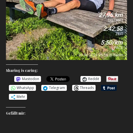
Sharing is caring:
Mastodon
Reddit
WhatsApp
Telegram
Threads
Mehr
Gefällt mir: