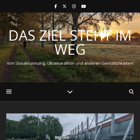
DAS ZIEL STEHT IM
WEG
Von Streakrunnuíng, Ultramarathon und anderen Gemütlichkeiten!