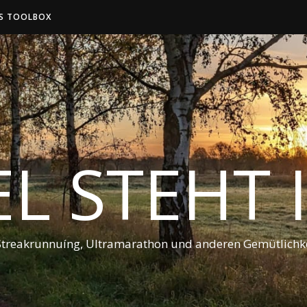
S TOOLBOX
EL STEHT
Streakrunnuíng, Ultramarathon und anderen Gemütlichke