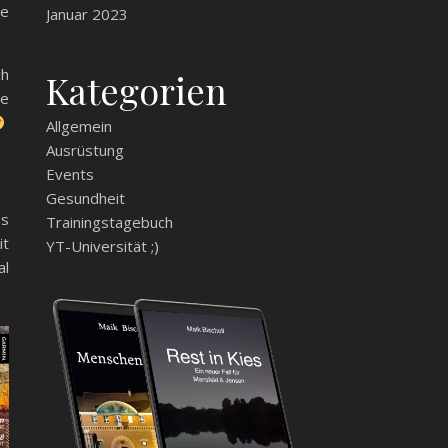
ie
Januar 2023
ch
Kategorien
te
Allgemein
Ausrüstung
Events
Gesundheit
as
Trainingstagebuch
it
YT-Universität ;)
al
.