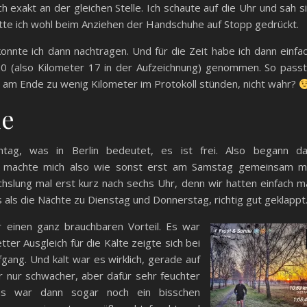
ch exakt an der gleichen Stelle. Ich schaute auf die Uhr und sah s
tte ich wohl beim Anziehen der Handschuhe auf Stopp gedrückt.
onnte ich dann nachtragen. Und für die Zeit habe ich dann einfa
20 (also Kilometer 17 in der Aufzeichnung) genommen. So pass
 am Ende zu wenig Kilometer im Protokoll stünden, nicht wahr?
de
ntag, was in Berlin bedeutet, es ist frei. Also begann d
 machte mich also wie sonst erst am Samstag gemeinsam m
hslung mal erst kurz nach sechs Uhr, denn wir hatten einfach m
s als die Nächte zu Dienstag und Donnerstag, richtig gut geklappt
 einen ganz brauchbaren Vorteil. Es war
etter Ausgleich für die Kälte zeigte sich bei
ang. Und kalt war es wirklich, gerade auf
r nur schwacher, aber dafür sehr feuchter
Das war dann sogar noch ein bisschen