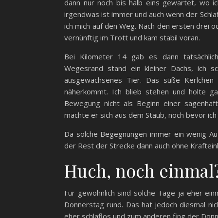
dann nur noch bis halb eins gewartet, wo ic
irgendwas ist immer und auch wenn der Schlaf 
ich mich auf den Weg. Nach den ersten drei o
vernünftig im Trott und kam stabil voran.
Bei Kilometer 14 gab es dann tatsächli
Wegesrand stand ein kleiner Dachs, ich sch
ausgewachsenes Tier. Das süße Kerlchen 
näherkommt. Ich blieb stehen und holte ga
Bewegung nicht als Beginn einer sagenhaft
machte er sich aus dem Staub, noch bevor ich 
Da solche Begegnungen immer ein wenig Aufwin
der Rest der Strecke dann auch ohne Kraftei
Huch, noch einmal
Für gewöhnlich sind solche Tage ja eher einm
Donnerstag rund. Das hat jedoch diesmal ni
eher schlaflos und zum anderen fing der Don