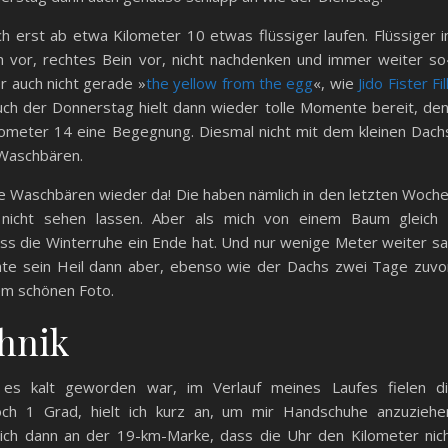
h erst ab etwa Kilometer 10 etwas flüssiger laufen. Flüssiger 
in vor, rechtes Bein vor, nicht nachdenken und immer weiter so
er auch nicht gerade »
the yellow from the egg
«, wie
Jido Fister Fil
uch der Donnerstag hielt dann wieder tolle Momente bereit, de
lometer 14 eine Begegnung. Diesmal nicht mit dem kleinen Dach
 Waschbären.
die Waschbären wieder da! Die haben nämlich in den letzten Woch
 nicht sehen lassen. Aber als mich von einem Baum gleich
ass die Winterruhe ein Ende hat. Und nur wenige Meter weiter s
te sein Heil dann aber, ebenso wie der Dachs zwei Tage zuvo
nem schönen Foto.
hnik
es kalt geworden war, im Verlauf meines Laufes fielen d
h 1 Grad, hielt ich kurz an, um mir Handschuhe anzuziehe
mich dann an der 19-km-Marke, dass die Uhr den Kilometer nic