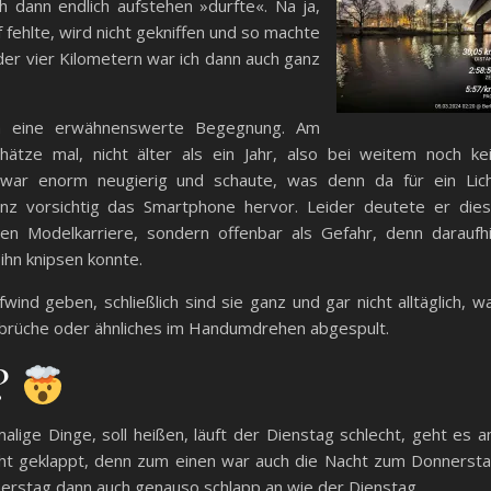
h dann endlich aufstehen »durfte«. Na ja,
fehlte, wird nicht gekniffen und so machte
der vier Kilometern war ich dann auch ganz
ch eine erwähnenswerte Begegnung. Am
ätze mal, nicht älter als ein Jahr, also bei weitem noch ke
war enorm neugierig und schaute, was denn da für ein Lic
nz vorsichtig das Smartphone hervor. Leider deutete er die
en Modelkarriere, sondern offenbar als Gefahr, denn daraufh
ihn knipsen konnte.
d geben, schließlich sind sie ganz und gar nicht alltäglich, w
nbrüche oder ähnliches im Handumdrehen abgespult.
?
alige Dinge, soll heißen, läuft der Dienstag schlecht, geht es 
cht geklappt, denn zum einen war auch die Nacht zum Donnerst
nerstag dann auch genauso schlapp an wie der Dienstag.