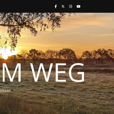
 IM WEG
iten!