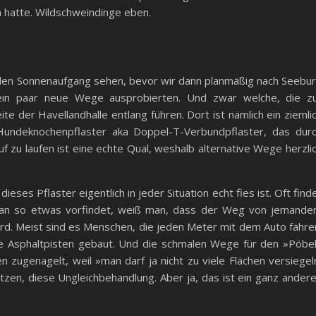
n hatte. Wildschweindinge eben.
tollen Sonnenaufgang sehen, bevor wir dann planmäßig nach Seebu
 ein paar neue Wege ausprobierten. Und zwar welche, die z
te der Havellandhalle entlang führen. Dort ist nämlich ein ziemli
Hundeknochenpflaster aka Doppel-T-Verbundpflaster, das dur
f zu laufen ist eine echte Qual, weshalb alternative Wege herzli
ieses Pflaster eigentlich in jeder Situation echt fies ist. Oft find
an so etwas vorfindet, weiß man, dass der Weg von jemand
ird. Meist sind es Menschen, die jeden Meter mit dem Auto fahre
tte Asphaltpisten gebaut. Und die schmalen Wege für den »Pöbe
zugenagelt, weil »man darf ja nicht zu viele Flächen versiegel
en, diese Ungleichbehandlung. Aber ja, das ist ein ganz ander