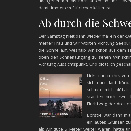
unangenehmer als noch unten an der Havel
damit immer ein Stückchen kälter ist.
Ab durch die Schwe
Der Samstag hielt dann wieder mal ein denkwü
meiner Frau und wir wollten Richtung Seebur
die Sonne auf, weshalb wir schon auf dem 
oben den Sonnenaufgang zu sehen. Wir schin
Richtung Aussichtspunkt. Und plötzlich gescha
Links und rechts von
sich dann laut hörba
schaute mich plötzli
standen noch zwei 
Fluchtweg der drei, d
Borstie war dann mit
ein lautes Grunzen zu
als wir gute 5 Meter weiter waren, hatte u