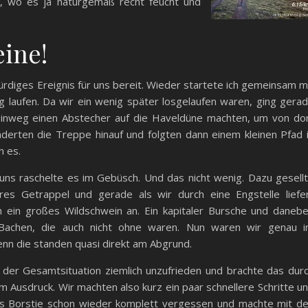
, wo es ja naturgemäß recht feucht und
ine!
rdiges Ereignis für uns bereit. Wieder startete ich gemeinsam m
g laufen. Da wir ein wenig später losgelaufen waren, ging gera
Hinweg einen Abstecher auf die Haveldüne machten, um von do
derten die Treppe hinauf und folgten dann einem kleinen Pfad 
h es.
 uns raschelte es im Gebüsch. Und das nicht wenig. Dazu gesell
res Getrappel und gerade als wir durch eine Engstelle liefe
ch ein großes Wildschwein an. Ein kapitaler Bursche und daneb
Bachen, die auch nicht ohne waren. Nun waren wir genau 
enn die standen quasi direkt am Abgrund.
 der Gesamtsituation ziemlich unzufrieden und brachte das dur
m Ausdruck. Wir machten also kurz ein paar schnellere Schritte u
ns Borstie schon wieder komplett vergessen und machte mit d