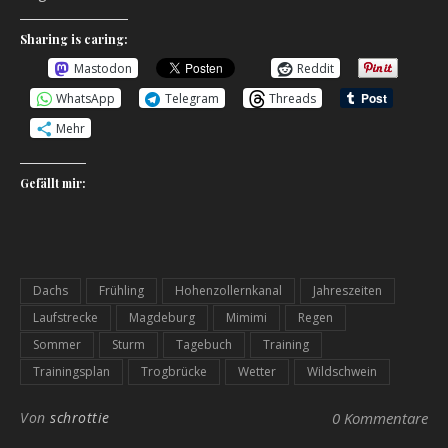
Sharing is caring:
Mastodon
Reddit
WhatsApp
Telegram
Threads
Mehr
Gefällt mir:
Dachs
Frühling
Hohenzollernkanal
Jahreszeiten
Laufstrecke
Magdeburg
Mimimi
Regen
Sommer
Sturm
Tagebuch
Training
Trainingsplan
Trogbrücke
Wetter
Wildschwein
Von
schrottie
0 Kommentare