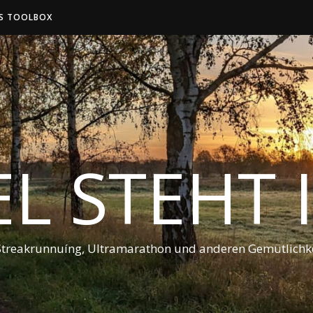
S TOOLBOX
EL STEHT
Streakrunnuíng, Ultramarathon und anderen Gemütlichke