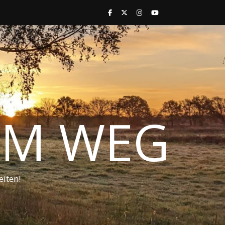
 IM WEG
iten!