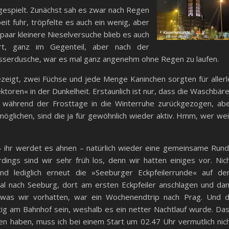
espielt. Zunächst sah es zwar nach Regen
it fuhr, tröpfelte es auch ein wenig, aber
in paar kleinere Nieselversuche blieb es auch
ört, ganz im Gegenteil, aber nach der
asserdusche, war es mal ganz angenehm ohne Regen zu laufen.
ezeigt, zwei Füchse und jede Menge Kaninchen sorgten für allerl
ktoren« in der Dunkelheit. Erstaunlich ist nur, dass die Waschbär
a während der Frosttage in die Winterruhe zurückgezogen, ab
öglichen, sind die ja für gewöhnlich wieder aktiv. Hmm, wer we
 ihr werdet es ahnen – natürlich wieder eine gemeinsame Run
rdings sind wir sehr früh los, denn wir hatten einiges vor. Nic
tand lediglich erneut die »Seeburger Eckpfeilerrunde« auf d
l nach Seeburg, dort am ersten Eckpfeiler anschlagen und da
 was wir vorhatten, war ein Wochenendtrip nach Prag. Und 
tig am Bahnhof sein, weshalb es ein netter Nachtlauf wurde. Da
 haben, muss ich bei einem Start um 02.47 Uhr vermutlich nic