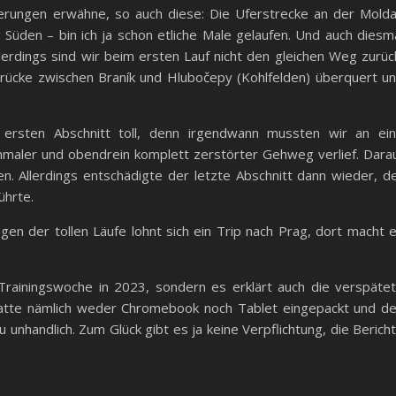
derungen erwähne, so auch diese: Die Uferstrecke an der Mold
 Süden – bin ich ja schon etliche Male gelaufen. Und auch diesm
llerdings sind wir beim ersten Lauf nicht den gleichen Weg zurüc
ücke zwischen Braník und Hlubočepy (Kohlfelden) überquert u
ersten Abschnitt toll, denn irgendwann mussten wir an ei
hmaler und obendrein komplett zerstörter Gehweg verlief. Dara
n. Allerdings entschädigte der letzte Abschnitt dann wieder, d
ührte.
egen der tollen Läufe lohnt sich ein Trip nach Prag, dort macht 
 Trainingswoche in 2023, sondern es erklärt auch die verspäte
hatte nämlich weder Chromebook noch Tablet eingepackt und d
 unhandlich. Zum Glück gibt es ja keine Verpflichtung, die Berich
: