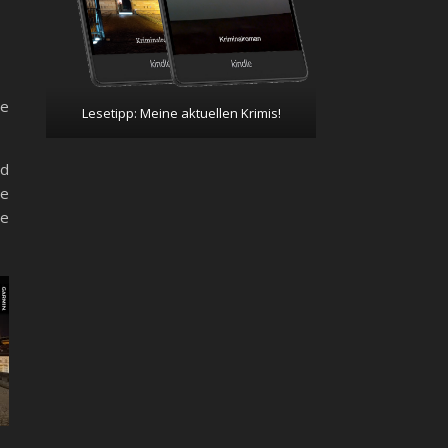
ie
Lesetipp: Meine aktuellen Krimis!
nd
ie
re