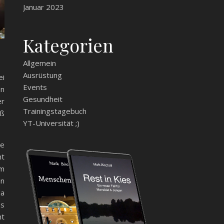
Januar 2023
Kategorien
Allgemein
Ausrüstung
ei
Events
en
Gesundheit
er
Trainingstagebuch
iß
YT-Universität ;)
de
ht
em
nn
da
ss
ht