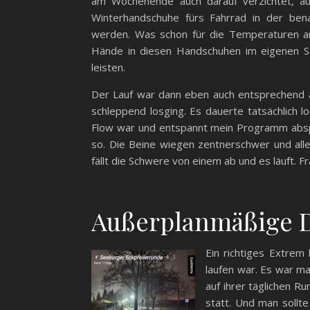
am Wochenende auch darauf verzichtet, a
Winterhandschuhe fürs Fahrrad in der bena
werden. Was schon für die Temperaturen a
Hände in diesen Handschuhen im eigenen Saf
leisten.
Der Lauf war dann eben auch entsprechend 
schleppend losging. Es dauerte tatsächlich loc
Flow war und entspannt mein Programm absp
so. Die Beine wiegen zentnerschwer und alles
fällt die Schwere von einem ab und es läuft. F
Außerplanmäßige 
Ein richtiges Extrem
laufen war. Es war m
auf ihrer täglichen R
statt. Und man sollte