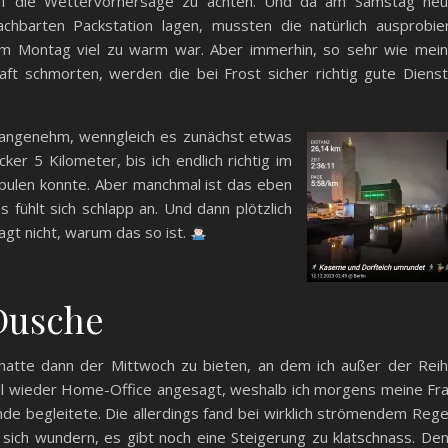
uf die Wettervorhersage zu achten. Und da am Samstag ne
chbarten Packstation lagen, mussten die natürlich ausprobie
m Montag viel zu warm war. Aber immerhin, so sehr wie mei
t schmorten, werden die bei Frost sicher richtig gute Diens
angenehm, wenngleich es zunächst etwas
ker 5 Kilometer, bis ich endlich richtig im
ulen konnte. Aber manchmal ist das eben
 fühlt sich schlapp an. Und dann plötzlich
ragt nicht, warum das so ist.
Dusche
 hatte dann der Mittwoch zu bieten, an dem ich außer der Rei
al wieder Home-Office angesagt, weshalb ich morgens meine Fr
unde begleitete. Die allerdings fand bei wirklich strömendem Reg
 sich wundern, es gibt noch eine Steigerung zu klatschnass. De