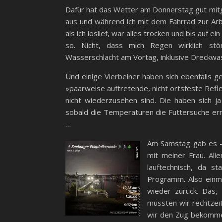
Dafür hat das Wetter am Donnerstag gut mitg
aus und während ich mit dem Fahrrad zur Arbe
als ich loslief, war alles trocken und bis auf e
so. Nicht, dass mich Regen wirklich st
Wasserschlacht am Vortag, inklusive Dreckw
Und einige Vierbeiner haben sich ebenfalls g
»paarweise auftretende, nicht ortsfeste Refle
nicht wiederzusehen sind. Die haben sich j
sobald die Temperaturen die Futtersuche erm
…
Am Samstag gab es –
mit meiner Frau. Alle
lauftechnisch, da s
Programm. Also einma
wieder zurück. Das,
mussten wir rechtzei
wir den Zug bekommen