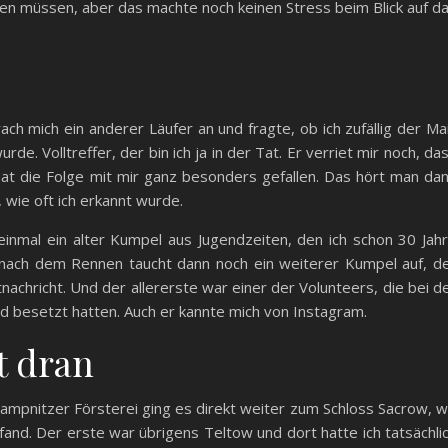
en müssen, aber das machte noch keinen Stress beim Blick auf d
ch mich ein anderer Läufer an und fragte, ob ich zufällig der Ma
rde. Volltreffer, der bin ich ja in der Tat. Er verriet mir noch, da
at die Folge mit mir ganz besonders gefallen. Das hört man da
 wie oft ich erkannt wurde.
inmal ein alter Kumpel aus Jugendzeiten, den ich schon 30 Jah
nach dem Rennen taucht dann noch ein weiterer Kumpel auf, d
achricht. Und der allererste war einer der Volunteers, die bei d
besetzt hatten. Auch er kannte mich von Instagram.
t dran
ampnitzer Försterei ging es direkt weiter zum Schloss Sacrow, 
and. Der erste war übrigens Teltow und dort hatte ich tatsächli