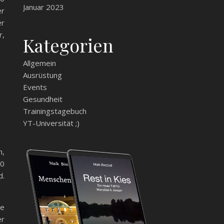
Januar 2023
er
er
r,
Kategorien
Allgemein
Ausrüstung
Events
Gesundheit
Trainingstagebuch
YT-Universität ;)
n,
00
d.
ge
er