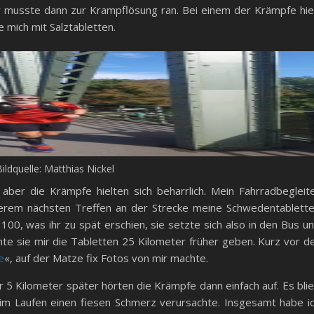
r musste dann zur Krampflösung ran. Bei einem der Krämpfe hie
mich mit Salztabletten.
ildquelle: Matthias Nickel
ber die Krämpfe hielten sich beharrlich. Mein Fahrradbegleit
serem nächsten Treffen an der Strecke meine Schwedentablett
100, was ihr zu spät erschien, sie setzte sich also in den Bus u
te sie mir die Tabletten 25 Kilometer früher geben. Kurz vor d
e
«, auf der Matze fix Fotos von mir machte.
r 5 Kilometer später hörten die Krämpfe dann einfach auf. Es bli
 beim Laufen einen fiesen Schmerz verursachte. Insgesamt habe i