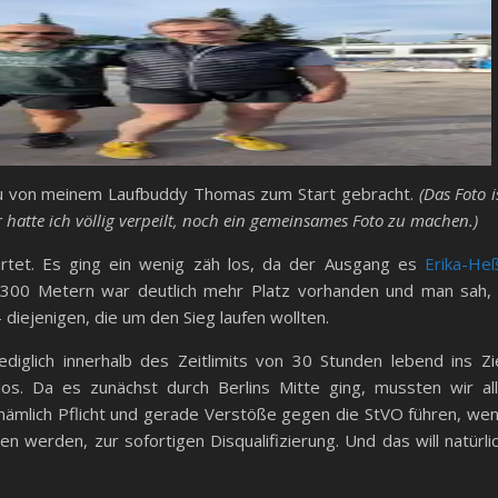
rau von meinem Laufbuddy Thomas zum Start gebracht.
(Das Foto i
hatte ich völlig verpeilt, noch ein gemeinsames Foto zu machen.)
tet. Es ging ein wenig zäh los, da der Ausgang es
Erika-He
300 Metern war deutlich mehr Platz vorhanden und man sah,
iejenigen, die um den Sieg laufen wollten.
ediglich innerhalb des Zeitlimits von 30 Stunden lebend ins Zi
os. Da es zunächst durch Berlins Mitte ging, mussten wir al
nämlich Pflicht und gerade Verstöße gegen die StVO führen, we
n werden, zur sofortigen Disqualifizierung. Und das will natürli