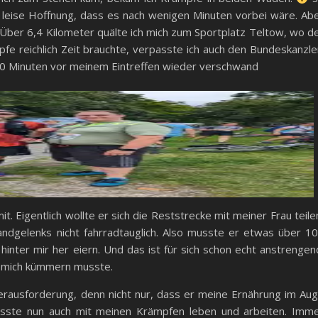
e leise Hoffnung, dass es nach wenigen Minuten vorbei wäre. Ab
 Über 6,4 Kilometer quälte ich mich zum Sportplatz Teltow, wo d
e reichlich Zeit brauchte, verpasste ich auch den Bundeskanzle
0 Minuten vor meinem Eintreffen wieder verschwand
t. Eigentlich wollte er sich die Reststrecke mit meiner Frau teile
ndgelenks nicht fahrradtauglich. Also musste er etwas über 1
nter mir her eiern. Und das ist für sich schon echt anstrengen
m mich kümmern musste.
rausforderung, denn nicht nur, dass er meine Ernährung im Au
usste nun auch mit meinen Krämpfen leben und arbeiten. Imm