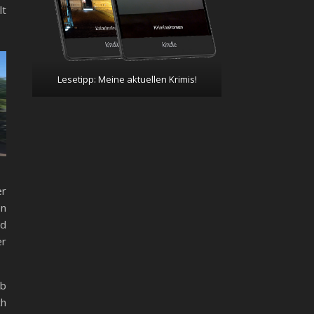
lt
Lesetipp: Meine aktuellen Krimis!
er
en
nd
er
eb
ch