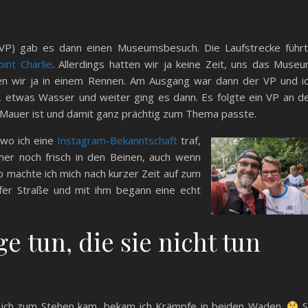
(VP) gab es dann einen Museumsbesuch. Die Laufstrecke führ
nt Charlie
. Allerdings hatten wir ja keine Zeit, uns das Muse
en wir ja in einem Rennen. Am Ausgang war dann der VP und i
e, etwas Wasser und weiter ging es dann. Es folgte ein VP an d
er Mauer ist und damit ganz prächtig zum Thema passte.
 wo ich eine
Instagram-Bekanntschaft
traf,
er noch frisch in den Beinen, auch wenn
 machte ich mich nach kurzer Zeit auf zum
fer Straße und mit ihm begann eine echt
 tun, die sie nicht tun
m ich zum Stehen kam, bekam ich Krämpfe in beiden Waden.
S