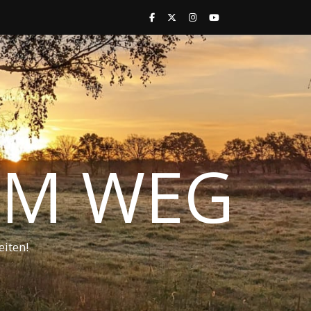
 IM WEG
iten!