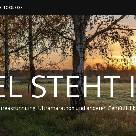
S TOOLBOX
EL STEHT
Streakrunnuíng, Ultramarathon und anderen Gemütlichke